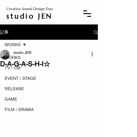
Creative Sound Design Duo
studio JEN
記事
WORKS
studio JEN
WORKS
D-A-G-A-S-H-I☆
TV / CM
EVENT / STAGE
RELEASE
GAME
FILM / DRAMA