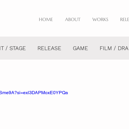
HOME
ABOUT
WORKS
REL
T / STAGE
RELEASE
GAME
FILM / DR
h5_-Sme9A?si=exl3DAPMoxE0YPQa