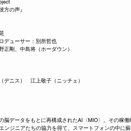
ject 
彼方の声』
晃
ロデューサー：別所哲也
野正剛、中島将（ホーダウン）
（デニス）　江上敬子（ニッチェ）　
の脳データをもとに再構成されたAI〈MIO〉。その稼
AIエンジニアたちの協力を得て、スマートフォンの中に