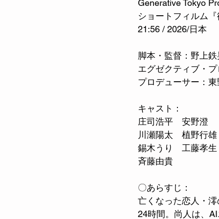
Generative Tokyo Pro
ショートフィルム『
21:56 / 2026/日本
脚本・監督：野上鉄
エグゼクティブ・プ
プロデューサー：東
キャスト：
庄司浩平　安野澄
川瀬陽太　植野行雄
錫木うり　工藤孝生
斉藤由貴
〇あらすじ：
亡くなった恋人・澪
24時間。尚人は、