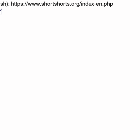
sh): 
https://www.shortshorts.org/index-en.php
グ